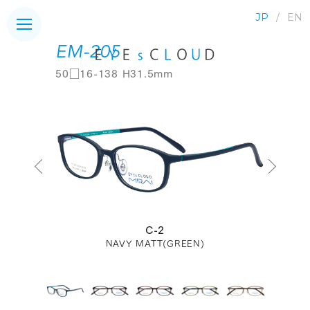
JP
EN
EM-205
50□16-138 H31.5mm
C-2
NAVY MATT(GREEN)