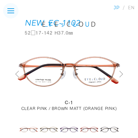
JP
EN
NEW_EC-1102
52□17-142 H37.0㎜
C-1
CLEAR PINK / BROWN MATT (ORANGE PINK)