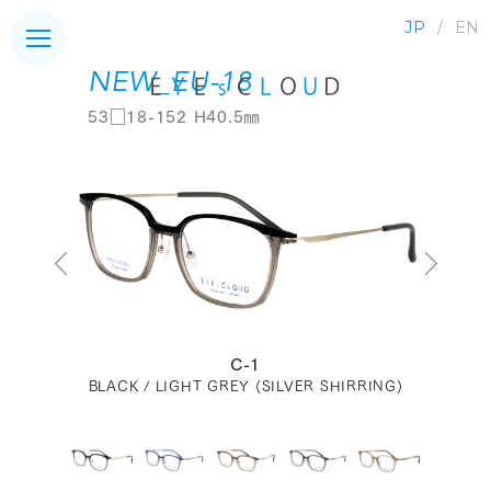
JP
EN
NEW_EU-18
53□18-152 H40.5㎜
C-1
BLACK / LIGHT GREY (SILVER SHIRRING)